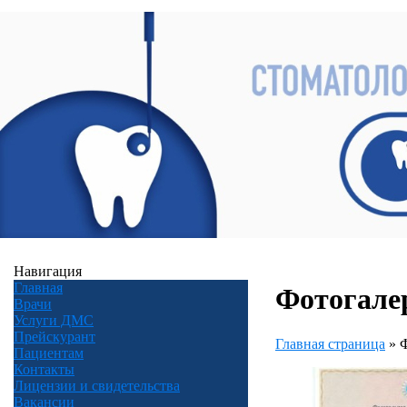
Навигация
Главная
Фотогале
Врачи
Услуги ДМС
Прейскурант
Главная страница
»
Ф
Пациентам
Контакты
Лицензии и свидетельства
Вакансии