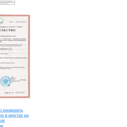
о проверить
о в реестре на
але
а: