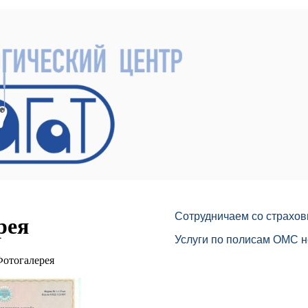
Сотрудничаем со страхо
рея
Услуги по полисам ОМС н
отогалерея