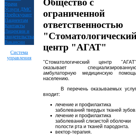
Общество с
Врачи
Услуги ДМС
ограниченной
Прейскурант
Пациентам
ответственностью
Контакты
Лицензии и
"Стоматологически
свидетельства
Вакансии
центр "АГАТ"
Система
управления
"Стоматологический центр "АГАТ
оказывает специализированну
амбулаторную медицинскую помощ
населению.
В перечень оказываемых услу
входит:
лечение и профилактика
заболеваний твердых тканей зубов
лечение и профилактика
заболеваний слизистой оболочки
полости рта и тканей пародонта.
вектор-терапия.