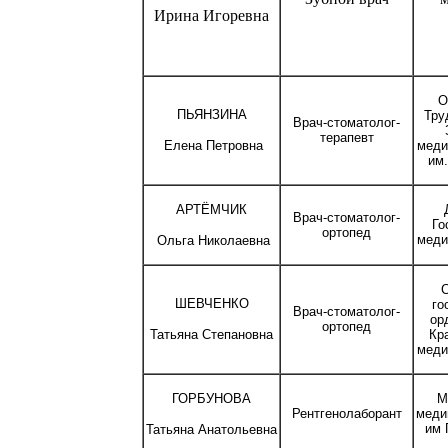
Ирина Игоревна
О
ПЬЯНЗИНА
Тру
Врач-стоматолог-
терапевт
Елена
Петровна
меди
им.
АРТЁМЧИК
Врач-стоматолог-
Го
ортопед
меди
Ольга
Николаевна
ШЕВЧЕНКО
го
Врач-стоматолог-
ор
ортопед
Татьяна
Степановна
Кр
меди
ГОРБУНОВА
М
Рентгенолаборант
меди
им 
Татьяна
Анатольевна