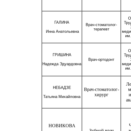
О
ГАЛИНА
Тру
Врач-стоматолог-
терапевт
Инна
Анатольевна
меди
им.
О
ГРИШИНА
Тру
Врач-ортодонт
Надежда
Эдуардовна
меди
им.
Ле
НЕБАДЗЕ
Врач-стоматолог-
м
хирург
и
Татьяна Михайловна
ак
НОВИКОВА
Зубной врач
м