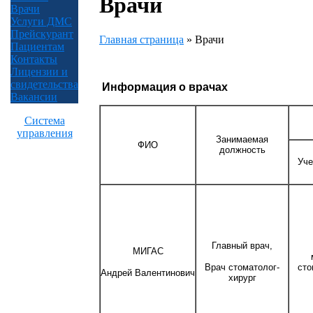
Врачи
Врачи
Услуги ДМС
Прейскурант
Главная страница
»
Врачи
Пациентам
Контакты
Лицензии и
свидетельства
Информация о врачах
Вакансии
Система
управления
Занимаемая
ФИО
должность
Уче
Главный врач,
МИГАС
Врач стоматолог-
сто
Андрей
Валентинович
хирург