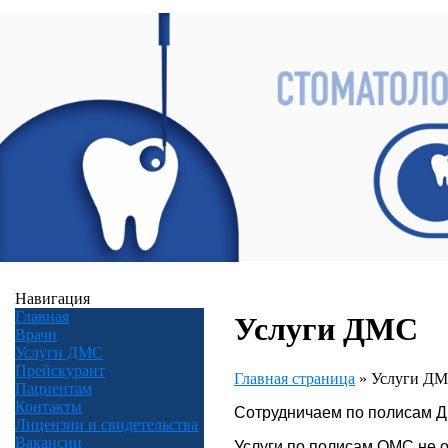
Навигация
Главная
Услуги ДМС
Врачи
Услуги ДМС
Прейскурант
Главная страница
»
Услуги Д
Пациентам
Контакты
Сотрудничаем по полисам Д
Лицензии и свидетельства
Вакансии
Услуги по полисам ОМС не 