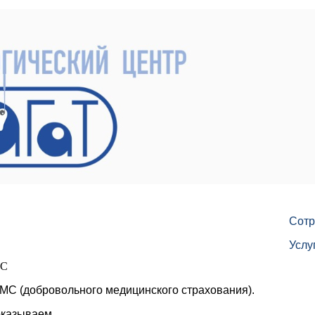
Сотр
Услу
МС
МС (добровольного медицинского страхования).
оказываем